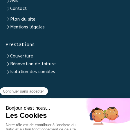
Avis
Contact
Plan du site
Mentions légales
Prestations
Couverture
Rénovation de toiture
Isolation des combles
Contact
DELCROIX BRUNO
1 rue de Burelles
02250
Tavaux-et-Pontséricourt
Afficher le téléphone