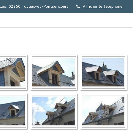
lles, 02250 Tavaux-et-Pontséricourt
Afficher le téléphone