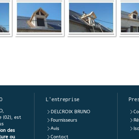
O
L'entreprise
Pre
O,
DELCROIX BRUNO
Co
 (02), est
Fournisseurs
Ré
us
Avis
Is
ion des
ture ou
Contact